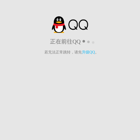
正在前往QQ
若无法正常跳转，请先
升级QQ
。