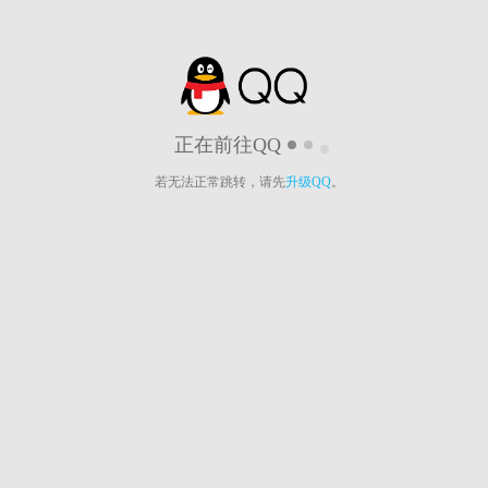
正在前往QQ
若无法正常跳转，请先
升级QQ
。