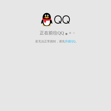
正在前往QQ
若无法正常跳转，请先
升级QQ
。