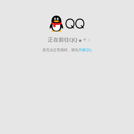
正在前往QQ
若无法正常跳转，请先
升级QQ
。