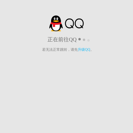
正在前往QQ
若无法正常跳转，请先
升级QQ
。