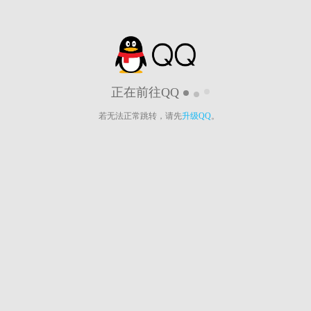
正在前往QQ
若无法正常跳转，请先
升级QQ
。