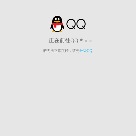
正在前往QQ
若无法正常跳转，请先
升级QQ
。