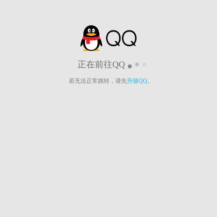
正在前往QQ
若无法正常跳转，请先
升级QQ
。