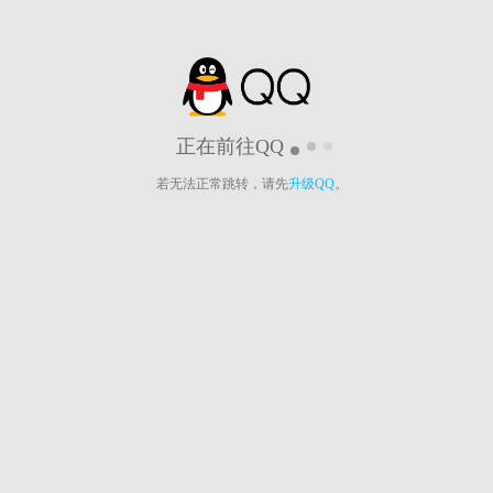
正在前往QQ
若无法正常跳转，请先
升级QQ
。