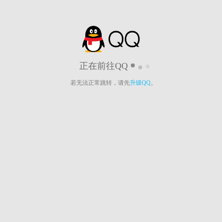
正在前往QQ
若无法正常跳转，请先
升级QQ
。