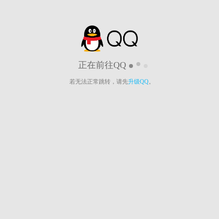
正在前往QQ
若无法正常跳转，请先
升级QQ
。