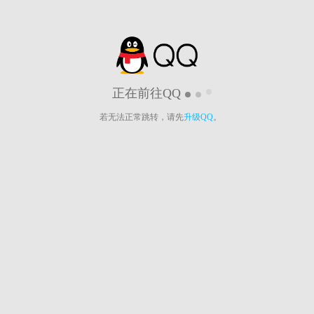
正在前往QQ
若无法正常跳转，请先
升级QQ
。