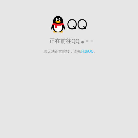
正在前往QQ
若无法正常跳转，请先
升级QQ
。