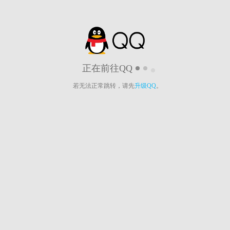
正在前往QQ
若无法正常跳转，请先
升级QQ
。