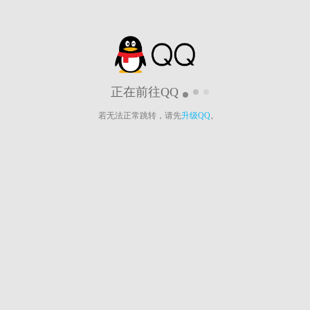
正在前往QQ
若无法正常跳转，请先
升级QQ
。