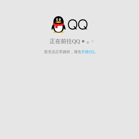
正在前往QQ
若无法正常跳转，请先
升级QQ
。