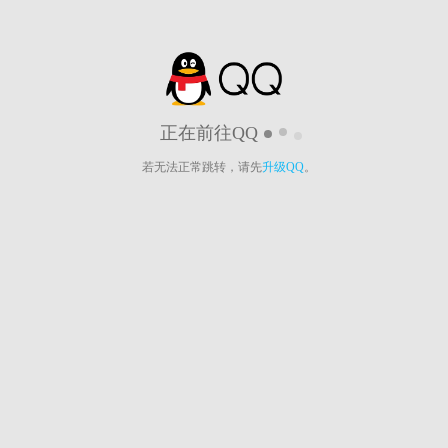
正在前往QQ
若无法正常跳转，请先
升级QQ
。