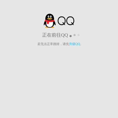
正在前往QQ
若无法正常跳转，请先
升级QQ
。