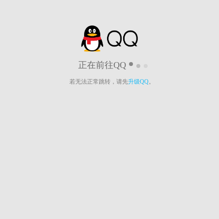
正在前往QQ
若无法正常跳转，请先
升级QQ
。