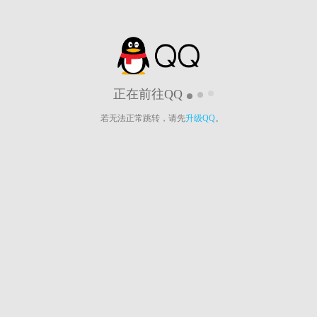
正在前往QQ
若无法正常跳转，请先
升级QQ
。