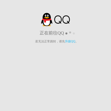
正在前往QQ
若无法正常跳转，请先
升级QQ
。