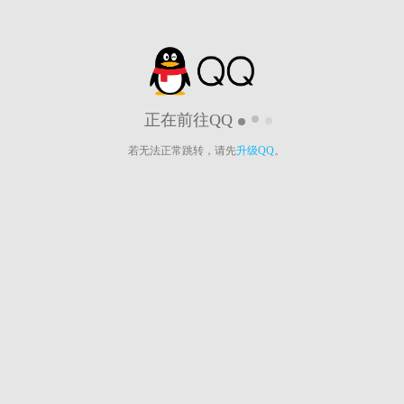
正在前往QQ
若无法正常跳转，请先
升级QQ
。