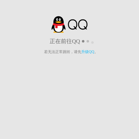
正在前往QQ
若无法正常跳转，请先
升级QQ
。