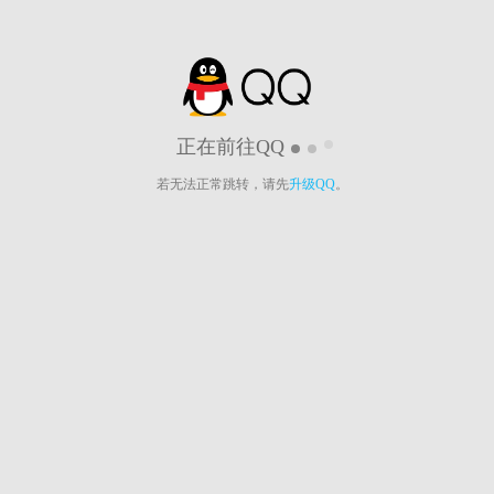
正在前往QQ
若无法正常跳转，请先
升级QQ
。