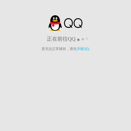
正在前往QQ
若无法正常跳转，请先
升级QQ
。