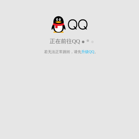
正在前往QQ
若无法正常跳转，请先
升级QQ
。