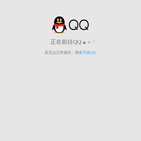
正在前往QQ
若无法正常跳转，请先
升级QQ
。