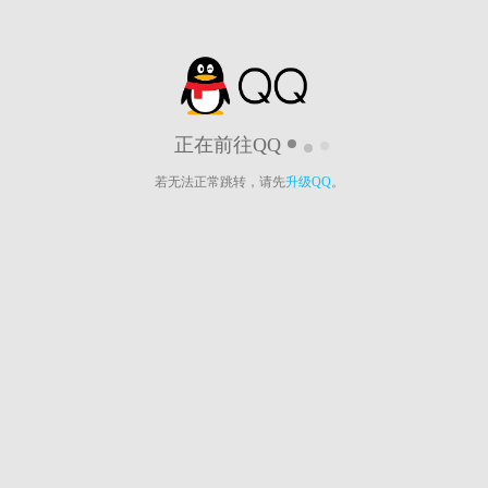
正在前往QQ
若无法正常跳转，请先
升级QQ
。