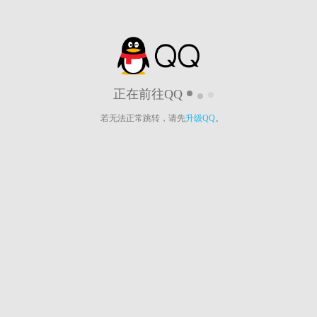
正在前往QQ
若无法正常跳转，请先
升级QQ
。