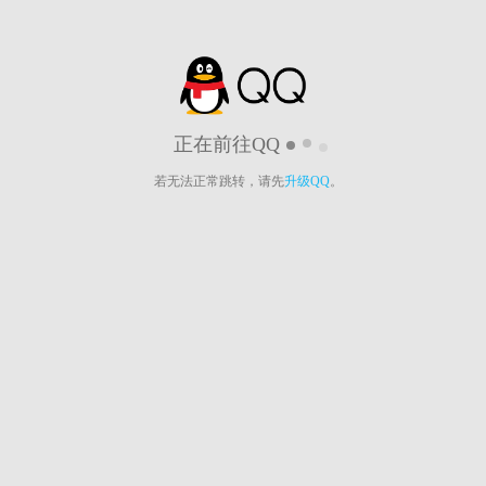
正在前往QQ
若无法正常跳转，请先
升级QQ
。