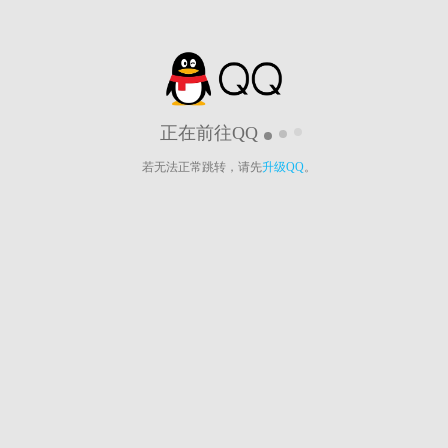
正在前往QQ
若无法正常跳转，请先
升级QQ
。