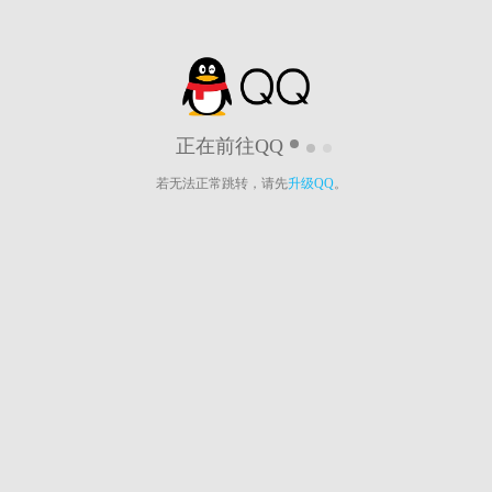
正在前往QQ
若无法正常跳转，请先
升级QQ
。