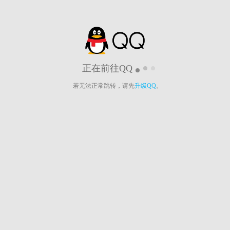
正在前往QQ
若无法正常跳转，请先
升级QQ
。