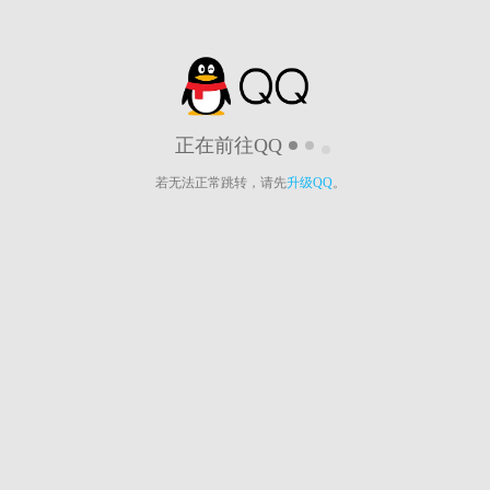
正在前往QQ
若无法正常跳转，请先
升级QQ
。