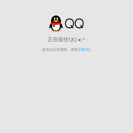
正在前往QQ
若无法正常跳转，请先
升级QQ
。