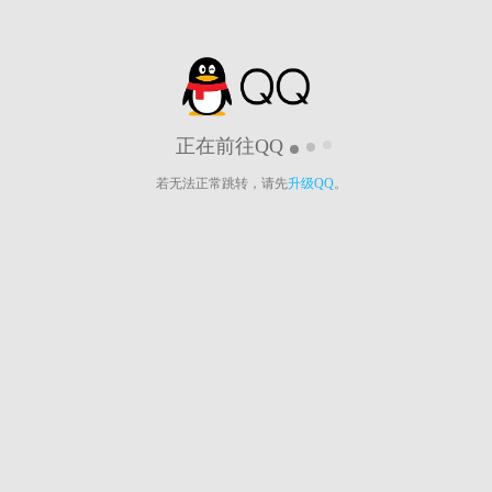
正在前往QQ
若无法正常跳转，请先
升级QQ
。