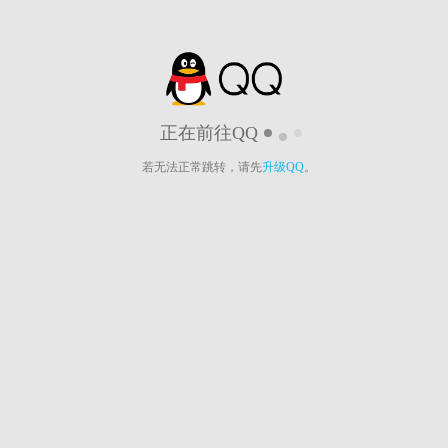
正在前往QQ
若无法正常跳转，请先
升级QQ
。