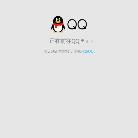
正在前往QQ
若无法正常跳转，请先
升级QQ
。