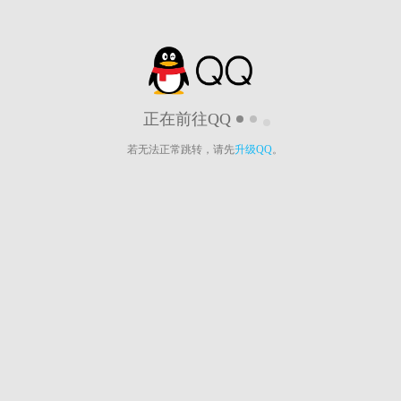
正在前往QQ
若无法正常跳转，请先
升级QQ
。