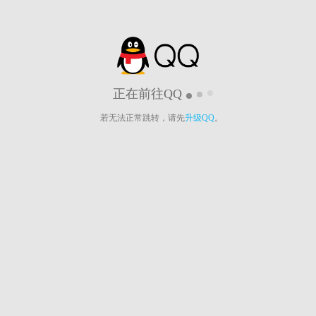
正在前往QQ
若无法正常跳转，请先
升级QQ
。