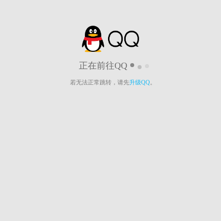
正在前往QQ
若无法正常跳转，请先
升级QQ
。