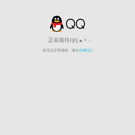
正在前往QQ
若无法正常跳转，请先
升级QQ
。