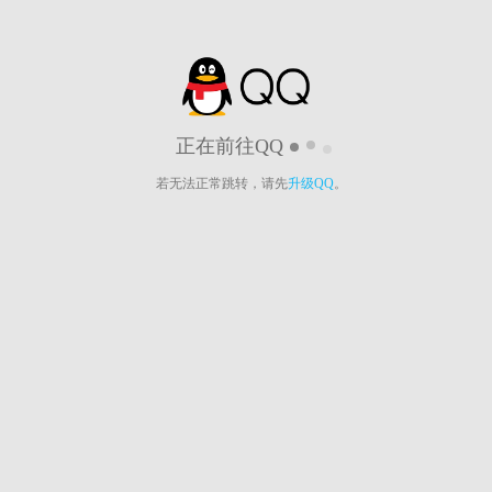
正在前往QQ
若无法正常跳转，请先
升级QQ
。