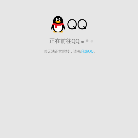
正在前往QQ
若无法正常跳转，请先
升级QQ
。