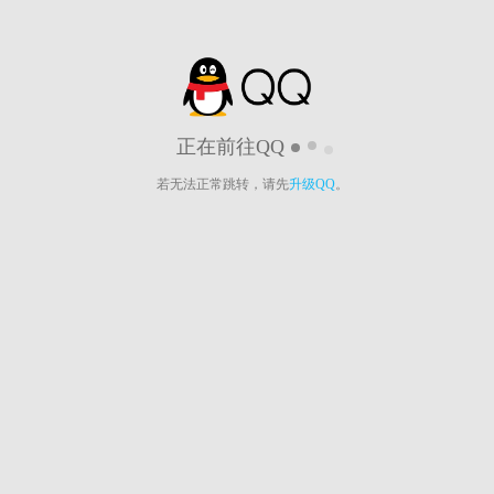
正在前往QQ
若无法正常跳转，请先
升级QQ
。