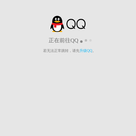
正在前往QQ
若无法正常跳转，请先
升级QQ
。