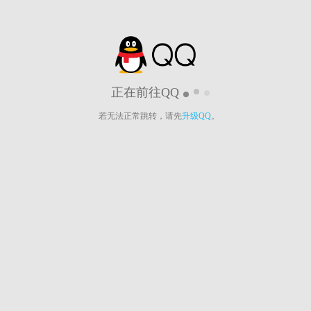
正在前往QQ
若无法正常跳转，请先
升级QQ
。