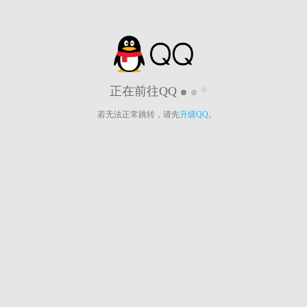
正在前往QQ
若无法正常跳转，请先
升级QQ
。