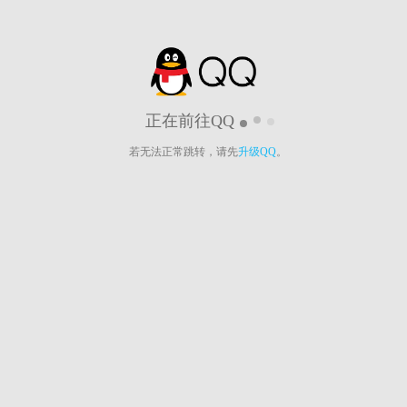
正在前往QQ
若无法正常跳转，请先
升级QQ
。