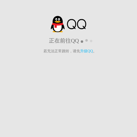
正在前往QQ
若无法正常跳转，请先
升级QQ
。